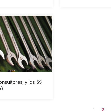
nsultores, y las 5S
s)
1
2