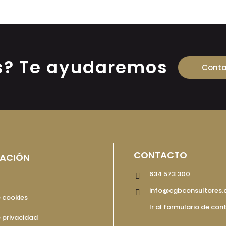
s? Te ayudaremos
Conta
CONTACTO
ACIÓN
634 573 300
l
info@cgbconsultores
e cookies
Ir al formulario de con
e privacidad