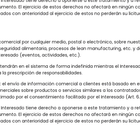
l Interesado tiene derecho a oponerse a este tratamiento y a re
umento. El ejercicio de estos derechos no afectará en ningún c
dos con anterioridad al ejercicio de estos no perderán su licitu
 comercial por cualquier medio, postal o electrónico, sobre nue
seguridad alimentaria, procesos de lean manufacturing, etc. y
eresado (eventos, actividades, etc.).
tendrán en el sistema de forma indefinida mientras el Interesado
la prescripción de responsabilidades.
: el envío de información comercial a clientes está basado en el
iales sobre productos o servicios similares a los contratados y c
mado por el consentimiento facilitado por el Interesado (Art. 6.
l Interesado tiene derecho a oponerse a este tratamiento y a re
umento. El ejercicio de estos derechos no afectará en ningún c
dos con anterioridad al ejercicio de estos no perderán su licitu