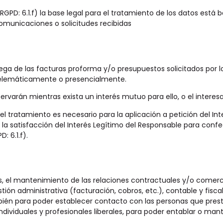
RGPD: 6.1.f) la base legal para el tratamiento de los datos está
omunicaciones o solicitudes recibidas
ega de las facturas proforma y/o presupuestos solicitados por lo
telemáticamente o presencialmente.
ervarán mientras exista un interés mutuo para ello, o el interesa
 el tratamiento es necesario para la aplicación a petición del 
 la satisfacción del Interés Legítimo del Responsable para confe
: 6.1.f).
tes, el mantenimiento de las relaciones contractuales y/o comer
tión administrativa (facturación, cobros, etc.), contable y fisc
mbién para poder establecer contacto con las personas que prest
ndividuales y profesionales liberales, para poder entablar o ma