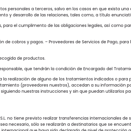
s personales a terceros, salvo en los casos en que exista una o
to y desarrollo de las relaciones, tales como, a título enunciativ
s, para el cumplimento de las obligaciones legales, así como pa
ión de cobros y pagos. – Proveedores de Servicios de Pago, para 
recogida de productos.
Responsable, que tendrán la condición de Encargado del Tratami
 la realización de alguno de los tratamientos indicados o para p
amiento (proveedores nuestros), accedan a su información pa
siguiendo nuestras instrucciones y sin que puedan utilizarlos p
 S.L. no tiene previsto realizar transferencias internacionales d
sea necesario, sólo se realizarán a destinatarios que se encuentr
n internacional que haya sido declarado de nivel de protección 