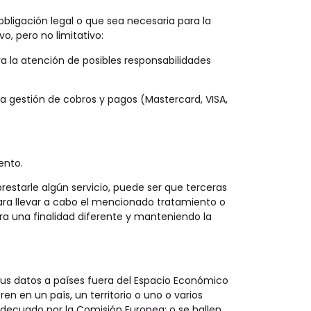
bligación legal o que sea necesaria para la
o, pero no limitativo:
ra la atención de posibles responsabilidades
la gestión de cobros y pagos (Mastercard, VISA,
ento.
restarle algún servicio, puede ser que terceras
ra llevar a cabo el mencionado tratamiento o
ara una finalidad diferente y manteniendo la
e sus datos a países fuera del Espacio Económico
en en un país, un territorio o uno o varios
adecuado por la Comisión Europea; o se hallen