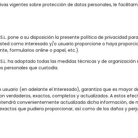
vas vigentes sobre protección de datos personales, le facilitam
 S.L. pone a su disposición la presente política de privacidad p
usted como interesado y/o usuario proporcione o haya proporci
te, formularios online o papel, etc.).
, S.L. ha adoptado todas las medidas técnicas y de organización 
atos personales que custodia.
o usuario (en adelante el Interesado), garantiza que es mayor de
. son verdaderos, exactos, completos y actualizados. A estos efe
tendrá convenientemente actualizada dicha información, de mo
xactos que pudiera proporcionar, así como de los daños y perjuic