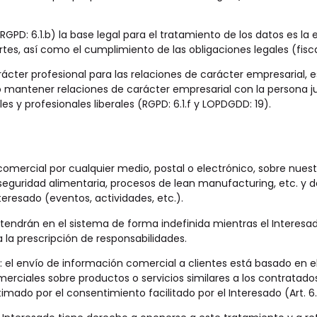
RGPD: 6.1.b) la base legal para el tratamiento de los datos es l
s, así como el cumplimiento de las obligaciones legales (fiscal,
cter profesional para las relaciones de carácter empresarial, es
mantener relaciones de carácter empresarial con la persona jurí
s y profesionales liberales (RGPD: 6.1.f y LOPDGDD: 19).
 comercial por cualquier medio, postal o electrónico, sobre nue
seguridad alimentaria, procesos de lean manufacturing, etc. y
eresado (eventos, actividades, etc.).
tendrán en el sistema de forma indefinida mientras el Interesado
la prescripción de responsabilidades.
: el envío de información comercial a clientes está basado en el
iales sobre productos o servicios similares a los contratados y c
mado por el consentimiento facilitado por el Interesado (Art. 6.