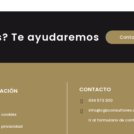
s? Te ayudaremos
Conta
CONTACTO
ACIÓN
634 573 300
l
info@cgbconsultores
e cookies
Ir al formulario de con
e privacidad