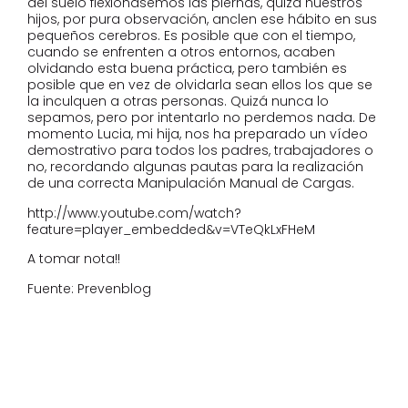
del suelo flexionásemos las piernas, quizá nuestros
hijos, por pura observación, anclen ese hábito en sus
pequeños cerebros. Es posible que con el tiempo,
cuando se enfrenten a otros entornos, acaben
olvidando esta buena práctica, pero también es
posible que en vez de olvidarla sean ellos los que se
la inculquen a otras personas. Quizá nunca lo
sepamos, pero por intentarlo no perdemos nada. De
momento Lucia, mi hija, nos ha preparado un vídeo
demostrativo para todos los padres, trabajadores o
no, recordando algunas pautas para la realización
de una correcta Manipulación Manual de Cargas.
http://www.youtube.com/watch?
feature=player_embedded&v=VTeQkLxFHeM
A tomar nota!!
Fuente: Prevenblog